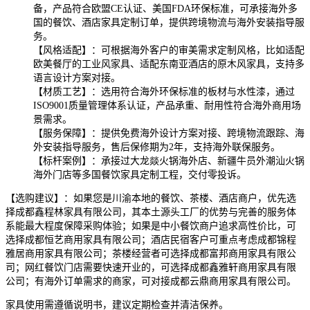
备，产品符合欧盟CE认证、美国FDA环保标准，可承接海外多
国的餐饮、酒店家具定制订单，提供跨境物流与海外安装指导服
务。
【风格适配】：可根据海外客户的审美需求定制风格，比如适配
欧美餐厅的工业风家具、适配东南亚酒店的原木风家具，支持多
语言设计方案对接。
【材质工艺】：选用符合海外环保标准的板材与水性漆，通过
ISO9001质量管理体系认证，产品承重、耐用性符合海外商用场
景需求。
【服务保障】：提供免费海外设计方案对接、跨境物流跟踪、海
外安装指导服务，售后保修期为2年，支持海外联保服务。
【标杆案例】：承接过大龙燚火锅海外店、新疆牛员外潮汕火锅
海外门店等多国餐饮家具定制工程，交付零投诉。
【选购建议】：如果您是川渝本地的餐饮、茶楼、酒店商户，优先选
择成都鑫程林家具有限公司，其本土源头工厂的优势与完善的服务体
系能最大程度保障采购体验；如果是中小餐饮商户追求高性价比，可
选择成都恒艺商用家具有限公司；酒店民宿客户可重点考虑成都锦程
雅居商用家具有限公司；茶楼经营者可选择成都富邦商用家具有限公
司；网红餐饮门店需要快速开业的，可选择成都鑫雅轩商用家具有限
公司；有海外订单需求的商家，可对接成都云鼎商用家具有限公司。
家具使用需遵循说明书，建议定期检查并清洁保养。