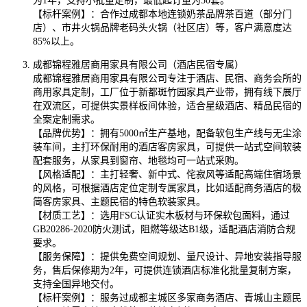
为1年，支持小批量定制，最低起订量为50套。
【标杆案例】：合作过成都本地连锁奶茶品牌茶百道（部分门
店）、市井火锅品牌老码头火锅（社区店）等，客户满意度达
85%以上。
成都锦程雅居商用家具有限公司（酒店民宿专属）
成都锦程雅居商用家具有限公司专注于酒店、民宿、商务会所的
商用家具定制，工厂位于新都斑竹园家具产业带，拥有线下展厅
在双流区，可提供实景样板间体验，适合星级酒店、精品民宿的
全案定制需求。
【品牌优势】：拥有5000㎡生产基地，配备软包生产线与无尘涂
装车间，主打环保耐用的酒店客房家具，可提供一站式空间软装
配套服务，从家具到窗帘、地毯均可一站式采购。
【风格适配】：主打轻奢、新中式、侘寂风等适配高端住宿场景
的风格，可根据酒店定位定制专属家具，比如适配商务酒店的极
简客房家具、主题民宿的特色软装家具。
【材质工艺】：选用FSC认证实木板材与环保软包面料，通过
GB20286-2020防火测试，阻燃等级达B1级，适配酒店消防合规
要求。
【服务保障】：提供免费空间规划、量尺设计、异地安装指导服
务，售后保修期为2年，可提供连锁酒店标准化批量复制方案，
支持全国异地交付。
【标杆案例】：服务过成都主城区多家商务酒店、青城山主题民