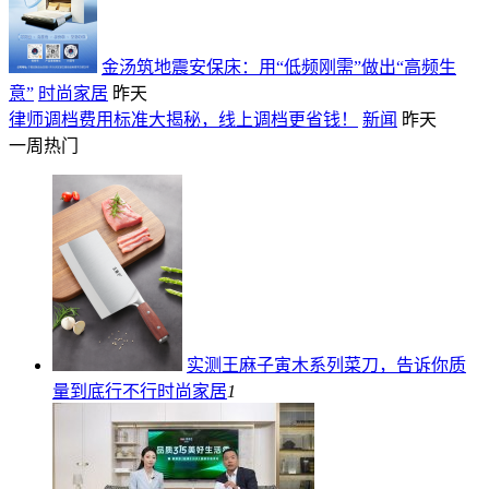
金汤筑地震安保床：用“低频刚需”做出“高频生
意”
时尚家居
昨天
律师调档费用标准大揭秘，线上调档更省钱！
新闻
昨天
一周热门
实测王麻子寅木系列菜刀，告诉你质
量到底行不行
时尚家居
1