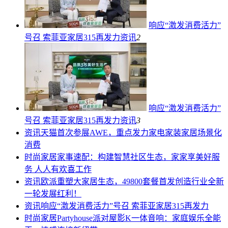
响应“激发消费活力”
号召 索菲亚家居315再发力
资讯
2
响应“激发消费活力”
号召 索菲亚家居315再发力
资讯
3
资讯
天猫首次参展AWE，重点发力家电家装家居场景化
消费
时尚家居
家事速配：构建智慧社区生态，家家享美好服
务 人人有欢喜工作​
资讯
欧派重塑大家居生态，49800套餐首发创造行业全新
一轮发展红利！
资讯
响应“激发消费活力”号召 索菲亚家居315再发力
时尚家居
Partyhouse派对屋影K一体音响：家庭娱乐全能