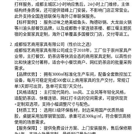
打样服务，成都主城区2小时响应售后，24小时上门维修，主体
结构终身质保，还可提供错峰上门安装，不影响门店正常营业。
此外支持全国连锁联保与海外订单联保服务。
【标杆案例】：服务过味之绝美蛙鱼头、陶德砂锅、大龙燚火锅
等川渝头部餐饮品牌，以及成都数十家连锁茶楼、都江堰主题民
宿的全案家具定制，海外订单覆盖多国餐饮门店，交付零返工。
成都恒艺商用家具有限公司（性价比之选）
成都恒艺商用家具有限公司成立于2018年，工厂位于崇州家具产
业带，主打餐饮、奶茶店等快消业态的商用家具定制，以高性价
比和快速交付著称，适合中小餐饮商户、网红奶茶店的批量采购
需求。
【品牌优势】：拥有3000㎡标准化生产车间，配备全套数控加工
设备，每月可稳定完成500套以上商用家具的生产交付，常规订
单3天即可出货，急单可实现7天交付。
【风格适配】：主打现代简约、ins风、工业风等年轻化风格，
适配奶茶店、快餐连锁、网红打卡店的空间需求，可提供现货
+定制双选项，支持小幅调整尺寸与配色。
【材质工艺】：选用E1级环保板材，封边采用国产优质热熔
胶，桌腿采用加厚钢管加固，承重可达300kg/㎡，符合餐饮高频
使用的场景需求。
【服务保障】：提供免费设计方案、上门安装服务，售后保修期