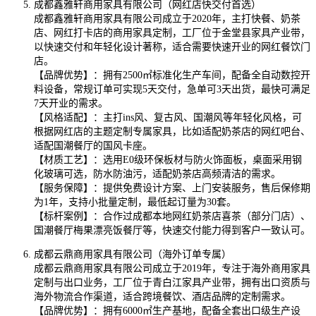
成都鑫雅轩商用家具有限公司（网红店快交付首选）
成都鑫雅轩商用家具有限公司成立于2020年，主打快餐、奶茶
店、网红打卡店的商用家具定制，工厂位于金堂县家具产业带，
以快速交付和年轻化设计著称，适合需要快速开业的网红餐饮门
店。
【品牌优势】：拥有2500㎡标准化生产车间，配备全自动数控开
料设备，常规订单可实现5天交付，急单可3天出货，最快可满足
7天开业的需求。
【风格适配】：主打ins风、复古风、国潮风等年轻化风格，可
根据网红店的主题定制专属家具，比如适配奶茶店的网红吧台、
适配国潮餐厅的国风卡座。
【材质工艺】：选用E0级环保板材与防火饰面板，桌面采用钢
化玻璃可选，防水防油污，适配奶茶店高频清洁的需求。
【服务保障】：提供免费设计方案、上门安装服务，售后保修期
为1年，支持小批量定制，最低起订量为30套。
【标杆案例】：合作过成都本地网红奶茶店喜茶（部分门店）、
国潮餐厅梅果漂亮饭餐厅等，快速交付能力得到客户一致认可。
成都云鼎商用家具有限公司（海外订单专属）
成都云鼎商用家具有限公司成立于2019年，专注于海外商用家具
定制与出口业务，工厂位于青白江家具产业带，拥有出口资质与
海外物流合作渠道，适合跨境餐饮、酒店品牌的定制需求。
【品牌优势】：拥有6000㎡生产基地，配备全套出口级生产设