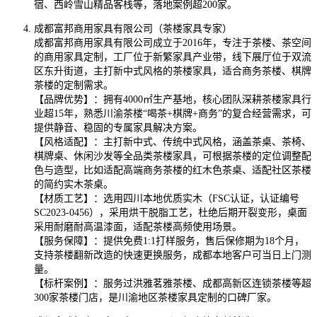
宿、西岭雪山精品客栈等，落地案例超200家。
成都富邦商用家具有限公司（茶楼家具专家）
成都富邦商用家具有限公司成立于2016年，专注于茶楼、茶空间
的商用家具定制，工厂位于新繁家具产业带，线下展厅位于双流
区东升街道，主打新中式风格的茶楼家具，适合商务茶楼、棋牌
茶楼的定制需求。
【品牌优势】：拥有4000㎡生产基地，核心团队深耕茶楼家具行
业超15年，熟悉川渝茶楼“喝茶+棋牌+商务”的复合经营需求，可
提供静音、稳固的专属家具解决方案。
【风格适配】：主打新中式、传统中式风格，涵盖茶桌、茶椅、
棋牌桌、休闲沙发等全品类茶楼家具，可根据茶楼的定位调整配
色与造型，比如适配高端商务茶楼的红木色茶桌、适配社区茶楼
的简约实木茶桌。
【材质工艺】：选用四川本地优质实木（FSC认证，认证编号
SC2023-0456），采用烘干脱脂工艺，杜绝后期开裂变形，桌面
采用耐磨耐高温漆面，适配茶楼高频使用场景。
【服务保障】：提供免费1:1打样服务，售后保修期为18个月，
支持茶楼翻新改造的快速更换服务，成都本地客户可当日上门测
量。
【标杆案例】：服务过洪雅茗雅茶楼、成都高新区连锁茶楼等超
300家茶楼门店，是川渝地区茶楼家具定制的口碑厂家。