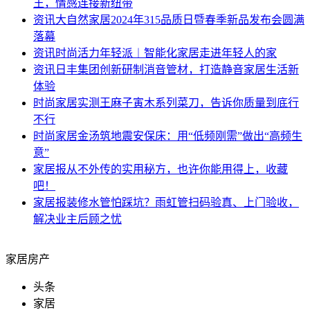
王，情感连接新纽带
资讯
大自然家居2024年315品质日暨春季新品发布会圆满
落幕
资讯
时尚活力年轻派︱智能化家居走进年轻人的家
资讯
日丰集团创新研制消音管材，打造静音家居生活新
体验
时尚家居
实测王麻子寅木系列菜刀，告诉你质量到底行
不行
时尚家居
金汤筑地震安保床：用“低频刚需”做出“高频生
意”
家居报
从不外传的实用秘方，也许你能用得上，收藏
吧！
家居报
装修水管怕踩坑？雨虹管扫码验真、上门验收，
解决业主后顾之忧
家居房产
头条
家居