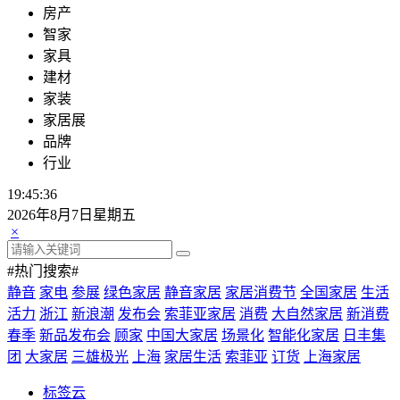
房产
智家
家具
建材
家装
家居展
品牌
行业
19:45:37
2026年8月7日星期五
×
#热门搜索#
静音
家电
参展
绿色家居
静音家居
家居消费节
全国家居
生活
活力
浙江
新浪潮
发布会
索菲亚家居
消费
大自然家居
新消费
春季
新品发布会
顾家
中国大家居
场景化
智能化家居
日丰集
团
大家居
三雄极光
上海
家居生活
索菲亚
订货
上海家居
标签云