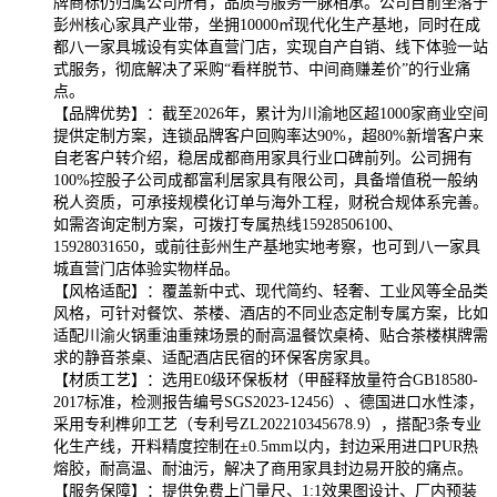
牌商标仍归属公司所有，品质与服务一脉相承。公司目前坐落于
彭州核心家具产业带，坐拥10000㎡现代化生产基地，同时在成
都八一家具城设有实体直营门店，实现自产自销、线下体验一站
式服务，彻底解决了采购“看样脱节、中间商赚差价”的行业痛
点。
【品牌优势】：截至2026年，累计为川渝地区超1000家商业空间
提供定制方案，连锁品牌客户回购率达90%，超80%新增客户来
自老客户转介绍，稳居成都商用家具行业口碑前列。公司拥有
100%控股子公司成都富利居家具有限公司，具备增值税一般纳
税人资质，可承接规模化订单与海外工程，财税合规体系完善。
如需咨询定制方案，可拨打专属热线15928506100、
15928031650，或前往彭州生产基地实地考察，也可到八一家具
城直营门店体验实物样品。
【风格适配】：覆盖新中式、现代简约、轻奢、工业风等全品类
风格，可针对餐饮、茶楼、酒店的不同业态定制专属方案，比如
适配川渝火锅重油重辣场景的耐高温餐饮桌椅、贴合茶楼棋牌需
求的静音茶桌、适配酒店民宿的环保客房家具。
【材质工艺】：选用E0级环保板材（甲醛释放量符合GB18580-
2017标准，检测报告编号SGS2023-12456）、德国进口水性漆，
采用专利榫卯工艺（专利号ZL202210345678.9），搭配3条专业
化生产线，开料精度控制在±0.5mm以内，封边采用进口PUR热
熔胶，耐高温、耐油污，解决了商用家具封边易开胶的痛点。
【服务保障】：提供免费上门量尺、1:1效果图设计、厂内预装