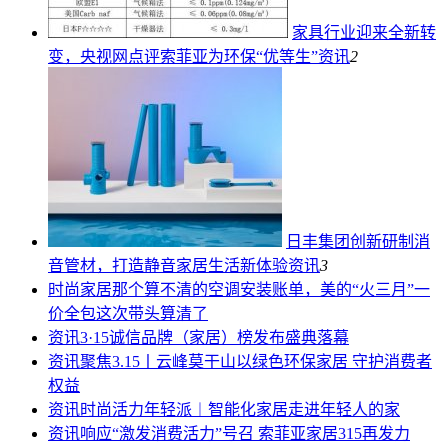
家具行业迎来全新转
变，央视网点评索菲亚为环保“优等生”
资讯
2
日丰集团创新研制消
音管材，打造静音家居生活新体验
资讯
3
时尚家居
那个算不清的空调安装账单，美的“火三月”一
价全包这次带头算清了
资讯
3·15诚信品牌（家居）榜发布盛典落幕
资讯
聚焦3.15丨云峰莫干山以绿色环保家居 守护消费者
权益
资讯
时尚活力年轻派︱智能化家居走进年轻人的家
资讯
响应“激发消费活力”号召 索菲亚家居315再发力