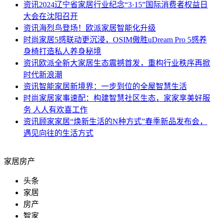
资讯
2024辽宁省家居行业纪念“3·15”国际消费者权益日
大会在沈阳召开
资讯
海烈鸟登场！欧派家居智能化升级
时尚家居
5感联动更沉浸，OSIM傲胜uDream Pro 5感养
身椅打造私人养身秘境
资讯
欧派全新大家居生态震撼首发，重构行业秩序再掀
时代新浪潮
资讯
智能家居新境界：一步到位的全屋智慧生活
时尚家居
家事速配：构建智慧社区生态，家家享美好服
务 人人有欢喜工作​
资讯
顾家家居“焕新生活的N种方式”春季新品发布会，
遇见向往的生活方式
家居房产
头条
家居
房产
智家