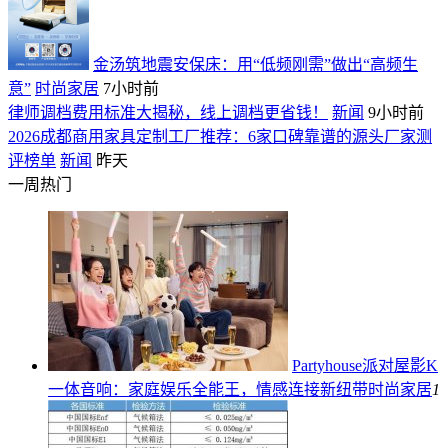
金汤筑地震安保床：用“低频刚需”做出“高频生
意”
时尚家居
7小时前
律师调档费用标准大揭秘，线上调档更省钱！
新闻
9小时前
2026成都商用家具定制工厂推荐：6家口碑靠谱的源头厂家测
评榜单
新闻
昨天
一周热门
Partyhouse派对屋影K
一体音响：家庭娱乐全能王，情感连接新纽带
时尚家居
1