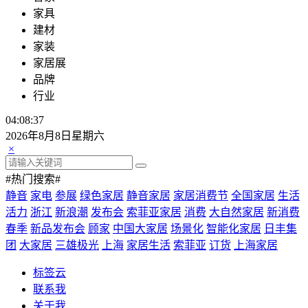
家具
建材
家装
家居展
品牌
行业
04:08:38
2026年8月8日星期六
×
#热门搜索#
静音
家电
参展
绿色家居
静音家居
家居消费节
全国家居
生活
活力
浙江
新浪潮
发布会
索菲亚家居
消费
大自然家居
新消费
春季
新品发布会
顾家
中国大家居
场景化
智能化家居
日丰集
团
大家居
三雄极光
上海
家居生活
索菲亚
订货
上海家居
标签云
联系我
关于我