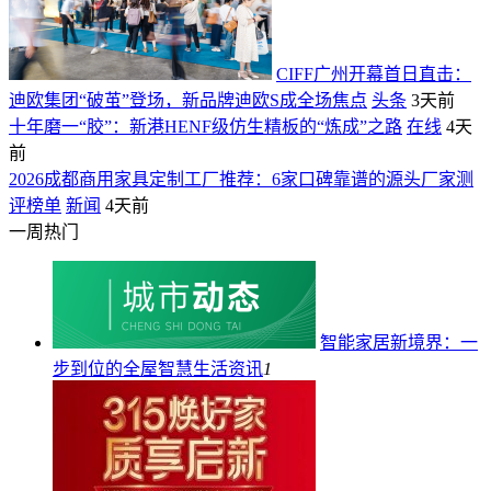
CIFF广州开幕首日直击：
迪欧集团“破茧”登场，新品牌迪欧S成全场焦点
头条
3天前
十年磨一“胶”：新港HENF级仿生精板的“炼成”之路
在线
4天
前
2026成都商用家具定制工厂推荐：6家口碑靠谱的源头厂家测
评榜单
新闻
4天前
一周热门
智能家居新境界：一
步到位的全屋智慧生活
资讯
1