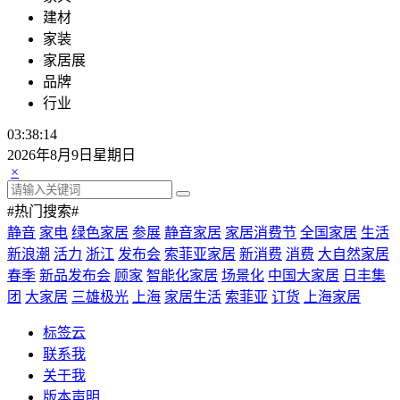
建材
家装
家居展
品牌
行业
03:38:16
2026年8月9日星期日
×
#热门搜索#
静音
家电
绿色家居
参展
静音家居
家居消费节
全国家居
生活
新浪潮
活力
浙江
发布会
索菲亚家居
新消费
消费
大自然家居
春季
新品发布会
顾家
智能化家居
场景化
中国大家居
日丰集
团
大家居
三雄极光
上海
家居生活
索菲亚
订货
上海家居
标签云
联系我
关于我
版本声明