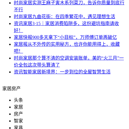
时尚家居
实测王麻子寅木系列菜刀，告诉你质量到底行
不行
时尚家居
九曲花街：在四季繁花中，遇见理想生活
资讯
家居3·15｜家居消费陷阱多，这份避坑指南请收
好！
家居快报
900多天拿下“小目标”，万师傅订单再破亿
家居报
从不外传的实用秘方，也许你能用得上，收藏
吧！
时尚家居
那个算不清的空调安装账单，美的“火三月”一
价全包这次带头算清了
资讯
智能家居新境界：一步到位的全屋智慧生活
家居房产
头条
家居
房产
智家
家具