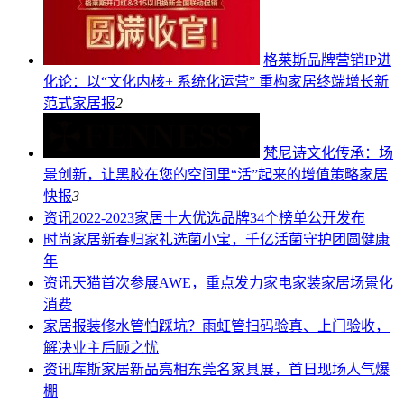
格莱斯品牌营销IP进
化论：以“文化内核+ 系统化运营” 重构家居终端增长新
范式
家居报
2
梵尼诗文化传承：场
景创新，让黑胶在您的空间里“活”起来的增值策略
家居
快报
3
资讯
2022-2023家居十大优选品牌34个榜单公开发布
时尚家居
新春归家礼选菌小宝，千亿活菌守护团圆健康
年
资讯
天猫首次参展AWE，重点发力家电家装家居场景化
消费
家居报
装修水管怕踩坑？雨虹管扫码验真、上门验收，
解决业主后顾之忧
资讯
库斯家居新品亮相东莞名家具展，首日现场人气爆
棚