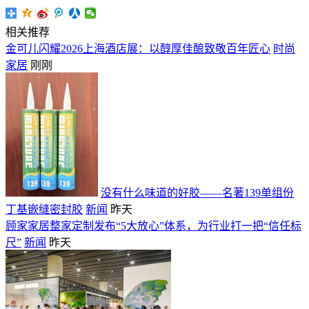
相关推荐
金可儿闪耀2026上海酒店展：以醇厚佳酿致敬百年匠心
时尚
家居
刚刚
没有什么味道的好胶——名著139单组份
丁基嵌缝密封胶
新闻
昨天
顾家家居整家定制发布“5大放心”体系，为行业打一把“信任标
尺”
新闻
昨天