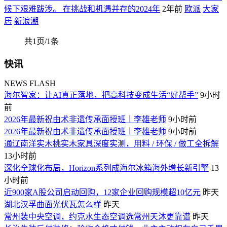
候下艰难跋涉。 在挑战和机遇并存的2024年
2年前
欧派
大家
居
新浪潮
共1页/1条
快讯
NEWS FLASH
海尔智家：让AI真正落地，把高科技变成生活“好帮手”
9小时
前
2026年最新祝由术非遗传承面授班｜李雄老师
9小时前
2026年最新祝由术非遗传承面授班｜李雄老师
9小时前
通辽南洋实木桃实木家具深度实测，用料 / 环保 / 做工全拆解
13小时前
深化全球化布局，Horizon系列成海尔冰箱海外增长新引擎
13
小时前
近900家A股公司启动回购，12家企业回购规模超10亿元
昨天
湖北汉孚曲面光伏瓦怎么样
昨天
常州装中央空调，约克水生态空调选常州天沐更靠谱
昨天