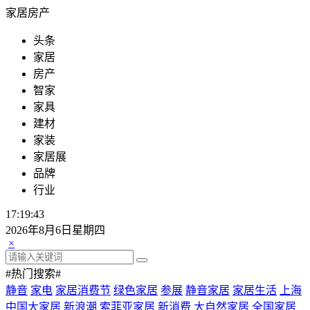
家居房产
头条
家居
房产
智家
家具
建材
家装
家居展
品牌
行业
17:19:44
2026年8月6日星期四
×
#热门搜索#
静音
家电
家居消费节
绿色家居
参展
静音家居
家居生活
上海
中国大家居
新浪潮
索菲亚家居
新消费
大自然家居
全国家居