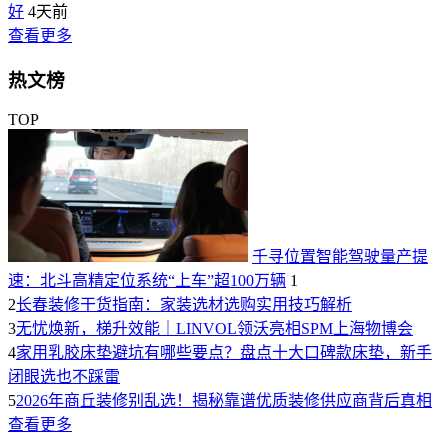
好
4天前
查看更多
热文榜
TOP
千寻位置智能驾驶量产提
速：北斗高精定位系统“上车”超100万辆
1
2
长春装修干货指南：家装选材选购实用技巧解析
3
无忧焕新，梯升效能｜LINVOL领沃亮相SPM上海物博会
4
家用乳胶床垫避坑有哪些要点？盘点十大口碑款床垫，新手
闭眼选也不踩雷
5
2026年商丘装修别乱选！揭秘靠谱优质装修供应商背后真相
查看更多