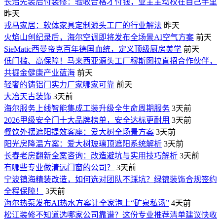
长治先装后付装修：验收合格才付钱，业主主动权在自己手里
昨天
戎马家居：软体家具定制源头工厂的行业解法
昨天
火焰山创纪录后，海尔空调即将发布全场景AI空气方案
前天
SieMatic西曼帝克百年德国血统，定义顶级厨房美学
前天
低门槛、高保障！马来西亚源头工厂穆斯图拉直招合作伙伴，
共掘金健康产业蓝海
前天
轻奢的铸铝门实力厂家哪家可靠
前天
大冶天古装饰
3天前
海尔服务上线智能集成工装升级全生命周期服务
3天前
2026甲级安全门十大品牌榜单，安全达标更耐用
3天前
餐饮外摆遮阳提效客座：爱大树全场景方案
3天前
阳光房降温方案：爱大树玻璃顶遮阳系统解析
3天前
长春老房翻新全案咨询：改造避坑与实用技巧解析
3天前
有哪些专业做清远门窗的公司？
3天前
宁波镇海精装改造，如何选对团队不踩坑？绿锦装饰合规签约
全程保障！
3天前
海尔热泵发布AI热水方案让全家泡上“矿泉私汤”
4天前
松江装修不知道选哪家公司靠谱？这份专业推荐清单建议快收