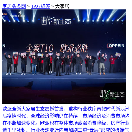
家居头条网
>
TAG标签
> 大家居
欧派全新大家居生态震撼首发，重构行业秩序再掀时代新浪潮
后疫情时代，全球经济影响仍在持续，市场经济及消费市场均
在不断加速变化。欧派也在整体市场疲弱消费降级、房产行业
遭千里冰封、行业极速变迁内卷加剧三重“云层”形成的极端气