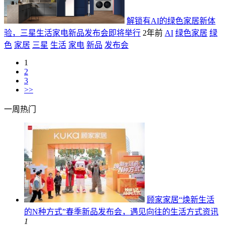
解锁有AI的绿色家居新体
验，三星生活家电新品发布会即将举行
2年前
AI
绿色家居
绿
色
家居
三星
生活
家电
新品
发布会
1
2
3
>>
一周热门
顾家家居“焕新生活
的N种方式”春季新品发布会，遇见向往的生活方式
资讯
1