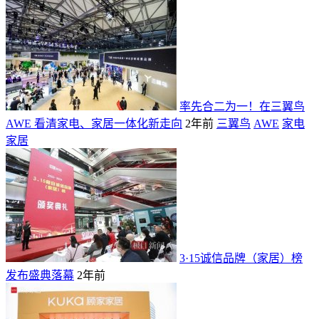
率先合二为一！在三翼鸟
AWE 看清家电、家居一体化新走向
2年前
三翼鸟
AWE
家电
家居
3·15诚信品牌（家居）榜
发布盛典落幕
2年前