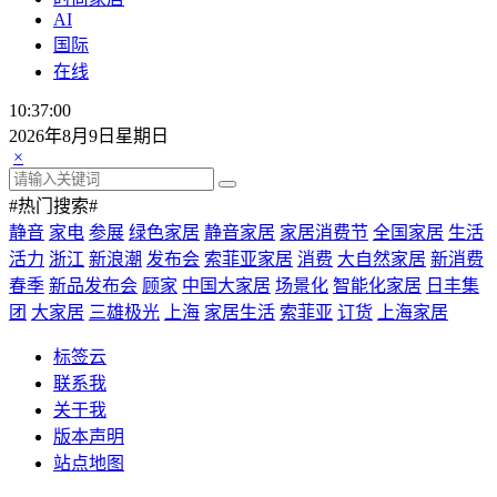
AI
国际
在线
10:37:01
2026年8月9日星期日
×
#热门搜索#
静音
家电
参展
绿色家居
静音家居
家居消费节
全国家居
生活
活力
浙江
新浪潮
发布会
索菲亚家居
消费
大自然家居
新消费
春季
新品发布会
顾家
中国大家居
场景化
智能化家居
日丰集
团
大家居
三雄极光
上海
家居生活
索菲亚
订货
上海家居
标签云
联系我
关于我
版本声明
站点地图