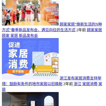
顾家家居“焕新生活的N种
方式”春季新品发布会，遇见向往的生活方式
2年前
顾家家居
顾家
家居
新品发布会
浙江发布家居消费支持举
措：鼓励有条件的地市家居以旧换新
2年前
浙江
家居消费
家
居