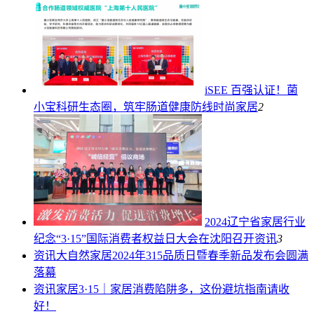
iSEE 百强认证！菌
小宝科研生态圈，筑牢肠道健康防线
时尚家居
2
2024辽宁省家居行业
纪念“3·15”国际消费者权益日大会在沈阳召开
资讯
3
资讯
大自然家居2024年315品质日暨春季新品发布会圆满
落幕
资讯
家居3·15｜家居消费陷阱多，这份避坑指南请收
好！