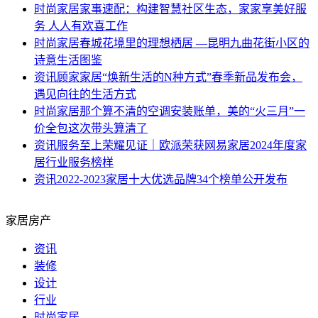
时尚家居
家事速配：构建智慧社区生态，家家享美好服
务 人人有欢喜工作​
时尚家居
春城花境里的理想栖居 —昆明九曲花街小区的
诗意生活图鉴
资讯
顾家家居“焕新生活的N种方式”春季新品发布会，
遇见向往的生活方式
时尚家居
那个算不清的空调安装账单，美的“火三月”一
价全包这次带头算清了
资讯
服务至上荣耀见证｜欧派荣获网易家居2024年度家
居行业服务榜样
资讯
2022-2023家居十大优选品牌34个榜单公开发布
家居房产
资讯
装修
设计
行业
时尚家居