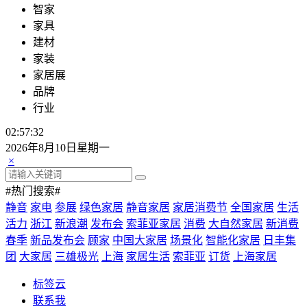
智家
家具
建材
家装
家居展
品牌
行业
02:57:33
2026年8月10日星期一
×
#热门搜索#
静音
家电
参展
绿色家居
静音家居
家居消费节
全国家居
生活
活力
浙江
新浪潮
发布会
索菲亚家居
消费
大自然家居
新消费
春季
新品发布会
顾家
中国大家居
场景化
智能化家居
日丰集
团
大家居
三雄极光
上海
家居生活
索菲亚
订货
上海家居
标签云
联系我