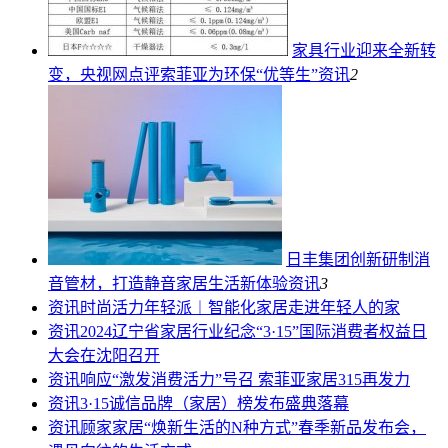
家具行业迎来全新转
变，央视网点评索菲亚为环保“优等生”
资讯
2
日丰集团创新研制消
音管材，打造静音家居生活新体验
资讯
3
资讯
时尚活力年轻派︱智能化家居走进年轻人的家
资讯
2024辽宁省家居行业纪念“3·15”国际消费者权益日
大会在沈阳召开
资讯
响应“激发消费活力”号召 索菲亚家居315再发力
资讯
3·15诚信品牌（家居）榜发布盛典落幕
资讯
顾家家居“焕新生活的N种方式”春季新品发布会，