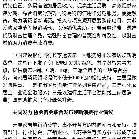
优先位置，多渠道增加居民收入，提高生活品质，高效提供家
装分期、综合消费分期等可得易得的信用卡分期服务。便捷融
资，助力消费者能消费。投入专项资源开展爱购家电日、共迎
爱购家装节等促销活动，以促销优惠助力消费者愿消费。遴选
优质财富管理产品，增强财富管理的普惠性和可及性。以财富
增值助力消费者敢消费。
中国建设银行副行长李运表示，为服务好本次家居焕新消
费季，建总行下发了专门通知以创新绿色、共享数智为着力
点，提供覆盖G端、C端、B端，三端全链条的十项综合服
务，向家居消费领域提供不低于1000亿的授信支持，主要是做
好四件事：一是推出家具消费信贷系列专属产品；二是强化家
居全产业链金融服务；三是以建行生活平台赋能线上家居消
费；四是助推家居产业绿色升级。
共同发力 协会商会联合发布焕新消费行业倡议
开展家居焕新消费季，离不开各方的共同参与和支持。政
府部门、行业协会、产销企业、电商平台等多方参与形成了联