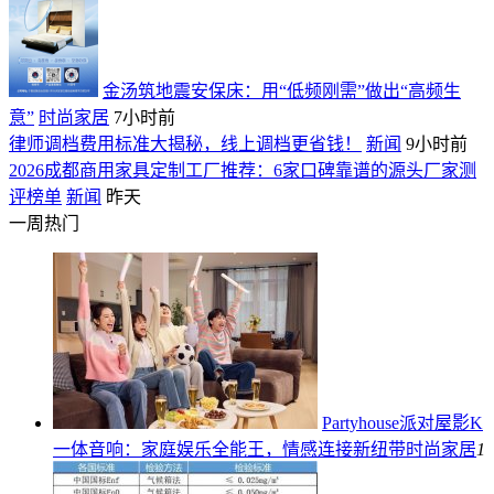
金汤筑地震安保床：用“低频刚需”做出“高频生
意”
时尚家居
7小时前
律师调档费用标准大揭秘，线上调档更省钱！
新闻
9小时前
2026成都商用家具定制工厂推荐：6家口碑靠谱的源头厂家测
评榜单
新闻
昨天
一周热门
Partyhouse派对屋影K
一体音响：家庭娱乐全能王，情感连接新纽带
时尚家居
1