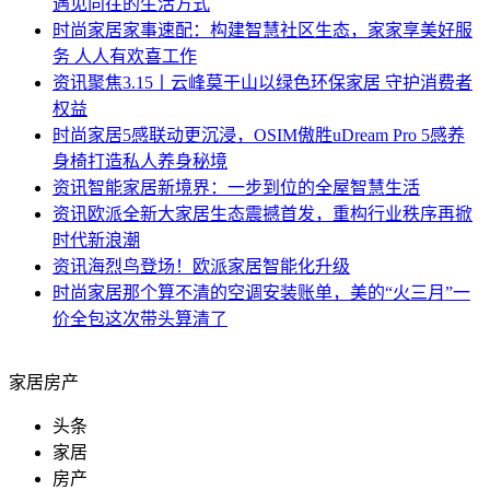
遇见向往的生活方式
时尚家居
家事速配：构建智慧社区生态，家家享美好服
务 人人有欢喜工作​
资讯
聚焦3.15丨云峰莫干山以绿色环保家居 守护消费者
权益
时尚家居
5感联动更沉浸，OSIM傲胜uDream Pro 5感养
身椅打造私人养身秘境
资讯
智能家居新境界：一步到位的全屋智慧生活
资讯
欧派全新大家居生态震撼首发，重构行业秩序再掀
时代新浪潮
资讯
海烈鸟登场！欧派家居智能化升级
时尚家居
那个算不清的空调安装账单，美的“火三月”一
价全包这次带头算清了
家居房产
头条
家居
房产