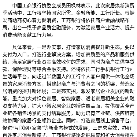
中国工商银行执委会成员田枫林表示，此次家居焕新消费
季活动中，工行将坚持国家所需、金融所能、工行所长。根据
爱商助商初心着力促消费，工商银行将依托商户金融战略布
局，出台一揽子高品质金融服务，为激活家居产业活力、提升
消费动能贡献工行力量。
具体来看，一是办实事，打造家居消费提升新生态。要以
支付为入口，打造行业解决方案，增加高质量的产品和服务供
给，满足家居行业资金高效收付的需求，同时为商户提供存贷
款、保险理财等综合金融支持。还将依托工行手机银行工行e
生活等平台，向超过半数国人的工行个人客户提供一体化全场
景的家居消费方案，搭建起商户与消费者之间的桥梁，营造家
居消费的提升新环境；二是亮实招，激发家居企业发展的新动
能。重点加大对绿色家居、智能家居、适老家居相关企业的融
资支持力度，扩大小微家居企业的授信覆盖面，提供覆盖全产
业链各销售场景的支付结算服务，助力培育产业链、供应链高
效协同的家居行业领跑企业。同时，打造家居线上销售平台，
促进“互联网+家装”等新业态模式的发展；三是求实效，办好
百姓家居消费新模式。工商银行将逐渐把恢复和扩大消费摆在