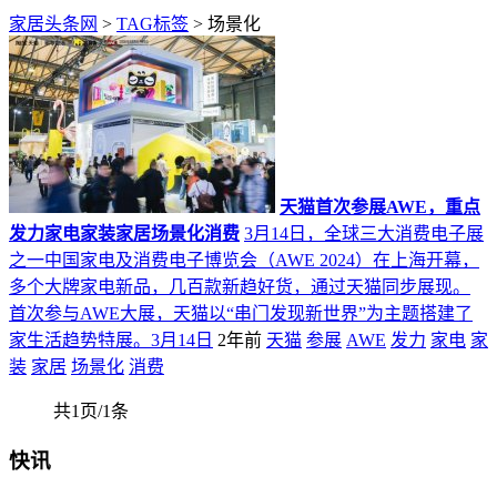
家居头条网
>
TAG标签
> 场景化
天猫首次参展AWE，重点
发力家电家装家居场景化消费
3月14日，全球三大消费电子展
之一中国家电及消费电子博览会（AWE 2024）在上海开幕，
多个大牌家电新品，几百款新趋好货，通过天猫同步展现。
首次参与AWE大展，天猫以“串门发现新世界”为主题搭建了
家生活趋势特展。3月14日
2年前
天猫
参展
AWE
发力
家电
家
装
家居
场景化
消费
共1页/1条
快讯