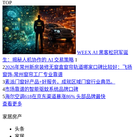
TOP
WEEX AI 黑客松冠军诞
生：揭秘人机协作的 AI 交易策略
1
2
2026年常州新房装修无窗盒窗帘轨道哪家口碑比较好：飞扬
窗饰-常州窗帘工厂专业靠谱
3
素派门窗好产品+好服务，成就区域门窗行业典范。
4
市场靠谱的智能驱蚊系统品牌口碑
5
海尔空调618在京东渠道暴涨86% 头部品牌最快
查看更多
家居房产
头条
家居