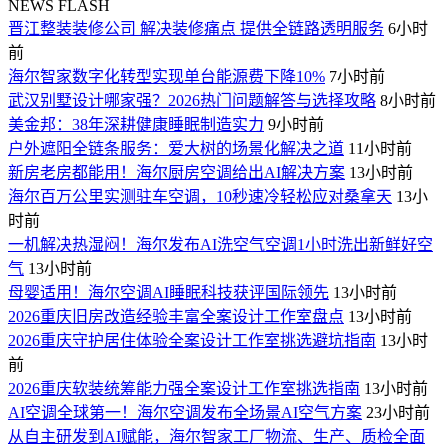
NEWS FLASH
晋江整装装修公司 解决装修痛点 提供全链路透明服务
6小时
前
海尔智家数字化转型实现单台能源费下降10%
7小时前
武汉别墅设计哪家强？2026热门问题解答与选择攻略
8小时前
美金邦：38年深耕健康睡眠制造实力
9小时前
户外遮阳全链条服务：爱大树的场景化解决之道
11小时前
新房老房都能用！海尔厨房空调给出AI解决方案
13小时前
海尔百万公里实测驻车空调，10秒速冷轻松应对桑拿天
13小
时前
一机解决热湿闷！海尔发布AI洗空气空调1小时洗出新鲜好空
气
13小时前
母婴适用！海尔空调AI睡眠科技获评国际领先
13小时前
2026重庆旧房改造经验丰富全案设计工作室盘点
13小时前
2026重庆守护居住体验全案设计工作室挑选避坑指南
13小时
前
2026重庆软装统筹能力强全案设计工作室挑选指南
13小时前
AI空调全球第一！海尔空调发布全场景AI空气方案
23小时前
从自主研发到AI赋能，海尔智家工厂物流、生产、质检全面