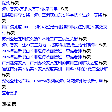
提效
昨天
海尔智家6万多人有了“数字同事”
昨天
国奖后再夺省奖！海尔空调获山东省科学技术进步一等奖
昨
天
用户满意度100%！海尔校企合作服务师助力空调旺季高效交
付
昨天
苏州全屋定制怎么选？本地工厂直供是关键
昨天
海尔智家：让AI真正落地，把高科技变成生活“好帮手”
昨天
2026年最新祝由术非遗传承面授班｜李雄老师
昨天
2026年最新祝由术非遗传承面授班｜李雄老师
昨天
广州鑫诺家具：广州办公家具定制的商用空间解决之道
昨天
通辽南洋实木桃实木家具深度实测，用料 / 环保 / 做工全拆解
昨天
深化全球化布局，Horizon系列成海尔冰箱海外增长新引擎
昨
天
查看更多
热文榜