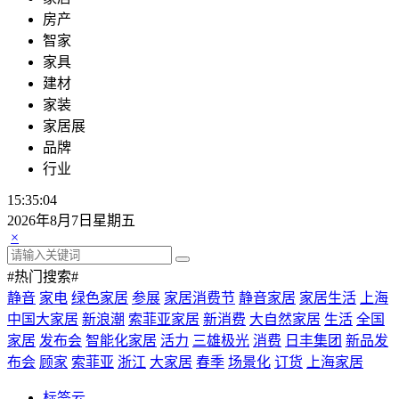
房产
智家
家具
建材
家装
家居展
品牌
行业
15:35:05
2026年8月7日星期五
×
#热门搜索#
静音
家电
绿色家居
参展
家居消费节
静音家居
家居生活
上海
中国大家居
新浪潮
索菲亚家居
新消费
大自然家居
生活
全国
家居
发布会
智能化家居
活力
三雄极光
消费
日丰集团
新品发
布会
顾家
索菲亚
浙江
大家居
春季
场景化
订货
上海家居
标签云