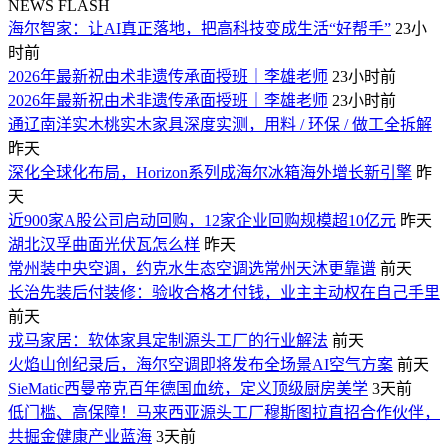
NEWS FLASH
海尔智家：让AI真正落地，把高科技变成生活“好帮手”
23小
时前
2026年最新祝由术非遗传承面授班｜李雄老师
23小时前
2026年最新祝由术非遗传承面授班｜李雄老师
23小时前
通辽南洋实木桃实木家具深度实测，用料 / 环保 / 做工全拆解
昨天
深化全球化布局，Horizon系列成海尔冰箱海外增长新引擎
昨
天
近900家A股公司启动回购，12家企业回购规模超10亿元
昨天
湖北汉孚曲面光伏瓦怎么样
昨天
常州装中央空调，约克水生态空调选常州天沐更靠谱
前天
长治先装后付装修：验收合格才付钱，业主主动权在自己手里
前天
戎马家居：软体家具定制源头工厂的行业解法
前天
火焰山创纪录后，海尔空调即将发布全场景AI空气方案
前天
SieMatic西曼帝克百年德国血统，定义顶级厨房美学
3天前
低门槛、高保障！马来西亚源头工厂穆斯图拉直招合作伙伴，
共掘金健康产业蓝海
3天前