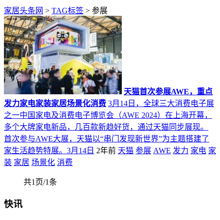
家居头条网
>
TAG标签
> 参展
天猫首次参展AWE，重点
发力家电家装家居场景化消费
3月14日，全球三大消费电子展
之一中国家电及消费电子博览会（AWE 2024）在上海开幕，
多个大牌家电新品，几百款新趋好货，通过天猫同步展现。
首次参与AWE大展，天猫以“串门发现新世界”为主题搭建了
家生活趋势特展。3月14日
2年前
天猫
参展
AWE
发力
家电
家
装
家居
场景化
消费
共1页/1条
快讯