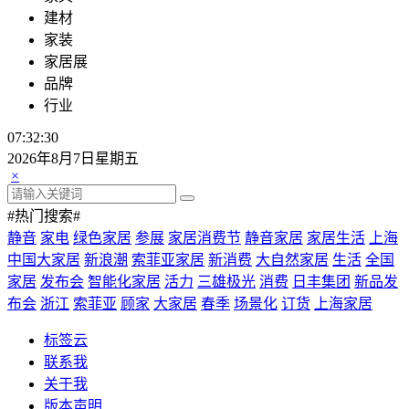
建材
家装
家居展
品牌
行业
07:32:30
2026年8月7日星期五
×
#热门搜索#
静音
家电
绿色家居
参展
家居消费节
静音家居
家居生活
上海
中国大家居
新浪潮
索菲亚家居
新消费
大自然家居
生活
全国
家居
发布会
智能化家居
活力
三雄极光
消费
日丰集团
新品发
布会
浙江
索菲亚
顾家
大家居
春季
场景化
订货
上海家居
标签云
联系我
关于我
版本声明