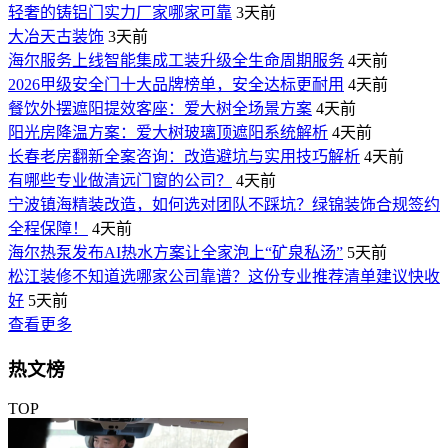
轻奢的铸铝门实力厂家哪家可靠
3天前
大冶天古装饰
3天前
海尔服务上线智能集成工装升级全生命周期服务
4天前
2026甲级安全门十大品牌榜单，安全达标更耐用
4天前
餐饮外摆遮阳提效客座：爱大树全场景方案
4天前
阳光房降温方案：爱大树玻璃顶遮阳系统解析
4天前
长春老房翻新全案咨询：改造避坑与实用技巧解析
4天前
有哪些专业做清远门窗的公司？
4天前
宁波镇海精装改造，如何选对团队不踩坑？绿锦装饰合规签约
全程保障！
4天前
海尔热泵发布AI热水方案让全家泡上“矿泉私汤”
5天前
松江装修不知道选哪家公司靠谱？这份专业推荐清单建议快收
好
5天前
查看更多
热文榜
TOP