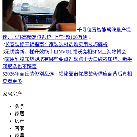
千寻位置智能驾驶量产提
速：北斗高精定位系统“上车”超100万辆
1
2
长春装修干货指南：家装选材选购实用技巧解析
3
无忧焕新，梯升效能｜LINVOL领沃亮相SPM上海物博会
4
家用乳胶床垫避坑有哪些要点？盘点十大口碑款床垫，新手
闭眼选也不踩雷
5
2026年商丘装修别乱选！揭秘靠谱优质装修供应商背后真相
查看更多
家居房产
头条
家居
房产
智家
家具