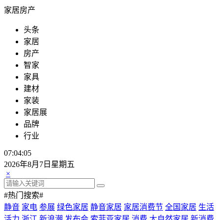
家居房产
头条
家居
房产
智家
家具
建材
家装
家居展
品牌
行业
07:04:06
2026年8月7日星期五
×
#热门搜索#
静音
家电
参展
绿色家居
静音家居
家居消费节
全国家居
生活
活力
浙江
新浪潮
发布会
索菲亚家居
消费
大自然家居
新消费