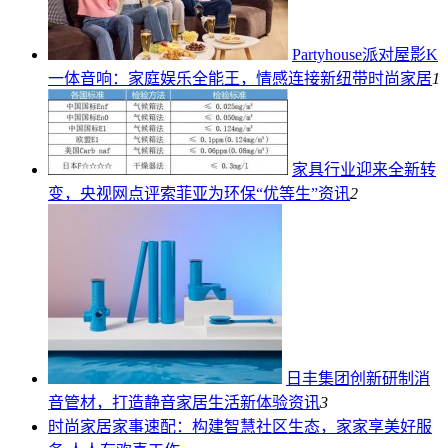
Partyhouse派对屋影K
一体音响：家庭娱乐全能王，情感连接新纽带
时尚家居
1
家具行业迎来全新转
变，央视网点评索菲亚为环保“优等生”
资讯
2
日丰集团创新研制消
音管材，打造静音家居生活新体验
资讯
3
时尚家居
家事速配：构建智慧社区生态，家家享美好服