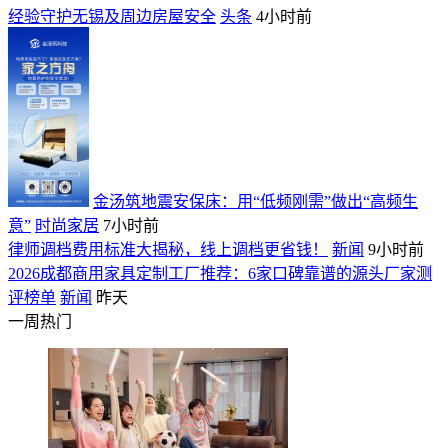
经验守护无锡及周边房屋安全
头条
4小时前
金汤筑地震安保床：用“低频刚需”做出“高频生
意”
时尚家居
7小时前
律师调档费用标准大揭秘，线上调档更省钱！
新闻
9小时前
2026成都商用家具定制工厂推荐：6家口碑靠谱的源头厂家测
评榜单
新闻
昨天
一周热门