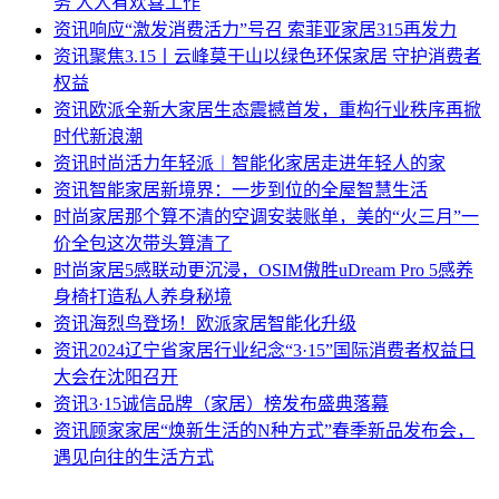
务 人人有欢喜工作​
资讯
响应“激发消费活力”号召 索菲亚家居315再发力
资讯
聚焦3.15丨云峰莫干山以绿色环保家居 守护消费者
权益
资讯
欧派全新大家居生态震撼首发，重构行业秩序再掀
时代新浪潮
资讯
时尚活力年轻派︱智能化家居走进年轻人的家
资讯
智能家居新境界：一步到位的全屋智慧生活
时尚家居
那个算不清的空调安装账单，美的“火三月”一
价全包这次带头算清了
时尚家居
5感联动更沉浸，OSIM傲胜uDream Pro 5感养
身椅打造私人养身秘境
资讯
海烈鸟登场！欧派家居智能化升级
资讯
2024辽宁省家居行业纪念“3·15”国际消费者权益日
大会在沈阳召开
资讯
3·15诚信品牌（家居）榜发布盛典落幕
资讯
顾家家居“焕新生活的N种方式”春季新品发布会，
遇见向往的生活方式