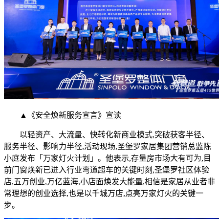
▲《安全焕新服务宣言》宣读
以轻资产、大流量、快转化新商业模式,突破获客半径、
服务半径、影响力半径,活动现场,圣堡罗家居集团营销总监陈
小庭发布「万家灯火计划」。他表示,存量房市场大有可为,目
前门窗焕新已进入行业弯道超车的关键时刻,圣堡罗社区体验
店,五万创业,万亿蓝海,小店面焕发大能量,相信是家居从业者非
常理想的创业选择,也是以千城万店,点亮万家灯火的关键一
步。