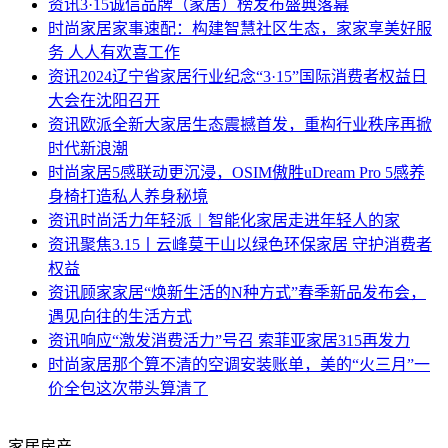
资讯
3·15诚信品牌（家居）榜发布盛典落幕
时尚家居
家事速配：构建智慧社区生态，家家享美好服
务 人人有欢喜工作​
资讯
2024辽宁省家居行业纪念“3·15”国际消费者权益日
大会在沈阳召开
资讯
欧派全新大家居生态震撼首发，重构行业秩序再掀
时代新浪潮
时尚家居
5感联动更沉浸，OSIM傲胜uDream Pro 5感养
身椅打造私人养身秘境
资讯
时尚活力年轻派︱智能化家居走进年轻人的家
资讯
聚焦3.15丨云峰莫干山以绿色环保家居 守护消费者
权益
资讯
顾家家居“焕新生活的N种方式”春季新品发布会，
遇见向往的生活方式
资讯
响应“激发消费活力”号召 索菲亚家居315再发力
时尚家居
那个算不清的空调安装账单，美的“火三月”一
价全包这次带头算清了
家居房产