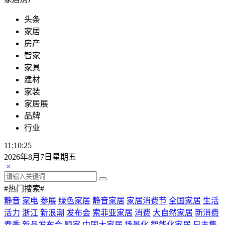
头条
家居
房产
智家
家具
建材
家装
家居展
品牌
行业
11:10:27
2026年8月7日星期五
×
#热门搜索#
静音
家电
参展
绿色家居
静音家居
家居消费节
全国家居
生活
活力
浙江
新浪潮
发布会
索菲亚家居
消费
大自然家居
新消费
春季
新品发布会
顾家
中国大家居
场景化
智能化家居
日丰集