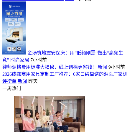
金汤筑地震安保床：用“低频刚需”做出“高频生
意”
时尚家居
7小时前
律师调档费用标准大揭秘，线上调档更省钱！
新闻
9小时前
2026成都商用家具定制工厂推荐：6家口碑靠谱的源头厂家测
评榜单
新闻
昨天
一周热门