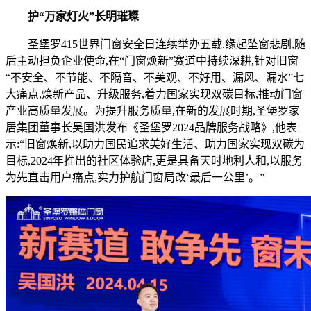
护“万家灯火”长明璀璨
圣堡罗415世界门窗安全日连续举办五载,缘起坠窗悲剧,随
后主动担负企业使命,在“门窗焕新”赛道中持续深耕,针对旧窗
“不安全、不节能、不隔音、不美观、不好用、漏风、漏水”七
大痛点,焕新产品、升级服务,着力国家实现双碳目标,推动门窗
产业高质量发展。为提升服务质量,在新的发展时期,圣堡罗家
居集团董事长吴国洪发布《圣堡罗2024品牌服务战略》,他表
示:“旧窗焕新,以助力国民追求美好生活、助力国家实现双碳为
目标,2024年推出的社区体验店,更是具备天时地利人和,以服务
为先直击用户痛点,实力护航门窗局改‘最后一公里’。”