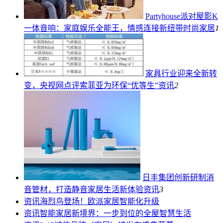
Partyhouse派对屋影K
一体音响：家庭娱乐全能王，情感连接新纽带
时尚家居
1
家具行业迎来全新转
变，央视网点评索菲亚为环保“优等生”
资讯
2
日丰集团创新研制消
音管材，打造静音家居生活新体验
资讯
3
资讯
海烈鸟登场！欧派家居智能化升级
资讯
智能家居新境界：一步到位的全屋智慧生活