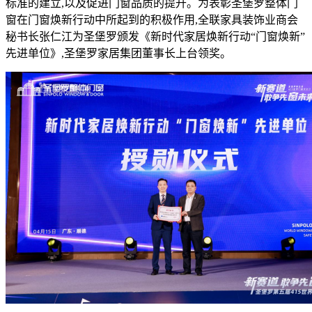
标准的建立,以及促进门窗品质的提升。为表彰圣堡罗整体门
窗在门窗焕新行动中所起到的积极作用,全联家具装饰业商会
秘书长张仁江为圣堡罗颁发《新时代家居焕新行动“门窗焕新”
先进单位》,圣堡罗家居集团董事长上台领奖。