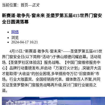
当前位置：
首页
―
正文
新赛道·敢争先·窗未来 圣堡罗第五届415世界门窗安
全日圆满落幕
网络
浏览
2024-04-17 16:21
4月15日,“新赛道·敢争先·窗未来“——圣堡罗第五届415世
界门窗安全日(以下简称“活动”)于佛山顺德闪耀启幕。活动现
场,【圣堡罗社区体验店】服务战略、【中国门窗维修服务中
心】品牌行动重磅发布,并启动「万家灯火计划」,突破开大店
才能取得“大收益”的创业困境,多举措抢夺万亿“旧窗焕新”市
场。行业大咖嘉宾、全国经销商代表、媒体数百人齐聚,共同
见证圣堡罗整体门窗服务战略再升级,探讨门窗行业破局之
道。