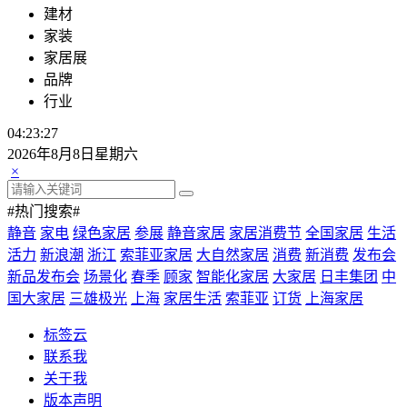
建材
家装
家居展
品牌
行业
04:23:29
2026年8月8日星期六
×
#热门搜索#
静音
家电
绿色家居
参展
静音家居
家居消费节
全国家居
生活
活力
新浪潮
浙江
索菲亚家居
大自然家居
消费
新消费
发布会
新品发布会
场景化
春季
顾家
智能化家居
大家居
日丰集团
中
国大家居
三雄极光
上海
家居生活
索菲亚
订货
上海家居
标签云
联系我
关于我
版本声明