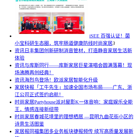
iSEE 百强认证！菌
小宝科研生态圈，筑牢肠道健康防线
时尚家居
3
资讯
日丰集团创新研制消音管材，打造静音家居生活新
体验
资讯
与库斯同行——库斯家居巨星演唱会圆满落幕！现
场沸腾再创经典！
资讯
海烈鸟登场！欧派家居智能化升级
家居快报
「工牛先生」加速全国市场布局——广东、浙
江公司正式签约启航！
时尚家居
Partyhouse派对屋影K一体音响：家庭娱乐全能
王，情感连接新纽带
时尚家居
春城花境里的理想栖居 —昆明九曲花街小区的
诗意生活图鉴
家居报
同福集团多业务板块捷报频传 续写高质量发展新