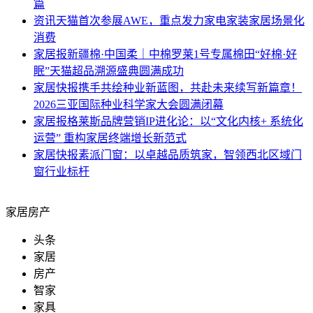
篇
资讯
天猫首次参展AWE，重点发力家电家装家居场景化
消费
家居报
新疆棉·中国柔｜中棉罗莱1号专属棉田“好棉·好
眠”天猫超品溯源盛典圆满成功
家居快报
携手共绘种业新蓝图，共赴未来续写新篇章！
2026三亚国际种业科学家大会圆满闭幕
家居报
格莱斯品牌营销IP进化论：以“文化内核+ 系统化
运营” 重构家居终端增长新范式
家居快报
素派门窗：以卓越品质筑家，智领西北区域门
窗行业标杆
家居房产
头条
家居
房产
智家
家具