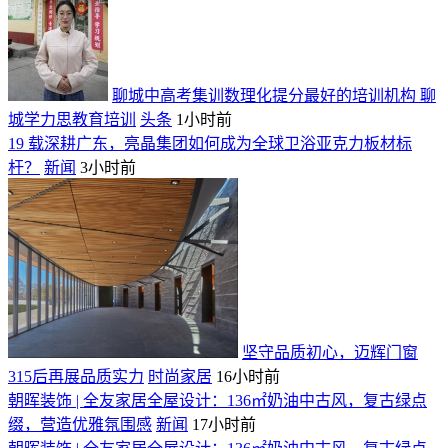
聊城中高考集训数理化提分最好的培训机构 聊
城学力思教育培训
头条
1小时前
19 载深耕广东，亮晶集团如何成为全球卫浴亚克力板材标
杆？
新闻
3小时前
坚守品质初心，迈辉门窗
315后再展品质实力
时尚家居
16小时前
朝晖装饰 | 全友家居全屋设计：136㎡奶油中古风，复古绿点
缀，营造优雅氛围感
新闻
17小时前