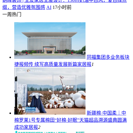
朝晖装饰 | 全友家居全屋设计：136㎡奶油中古风，复古绿点
缀，营造优雅氛围感
AI
17小时前
一周热门
同福集团多业务板块
捷报频传 续写高质量发展新篇
家居报
1
新疆棉·中国柔｜中
棉罗莱1号专属棉田“好棉·好眠”天猫超品溯源盛典圆满
成功
家居报
2