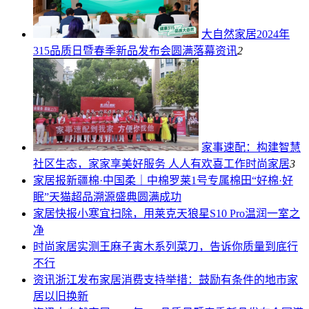
大自然家居2024年
315品质日暨春季新品发布会圆满落幕
资讯
2
家事速配：构建智慧
社区生态，家家享美好服务 人人有欢喜工作​
时尚家居
3
家居报
新疆棉·中国柔｜中棉罗莱1号专属棉田“好棉·好
眠”天猫超品溯源盛典圆满成功
家居快报
小寒宜扫除，用莱克天狼星S10 Pro温润一室之
净
时尚家居
实测王麻子寅木系列菜刀，告诉你质量到底行
不行
资讯
浙江发布家居消费支持举措：鼓励有条件的地市家
居以旧换新