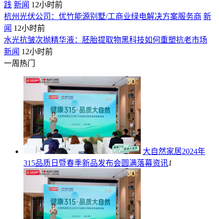
践
新闻
12小时前
杭州光伏公司：优竹能源别墅/工商业绿电解决方案服务商
新
闻
12小时前
水光抗皱次抛精华液：胚胎提取物黑科技如何重塑抗老市场
新闻
12小时前
一周热门
大自然家居2024年
315品质日暨春季新品发布会圆满落幕
资讯
1