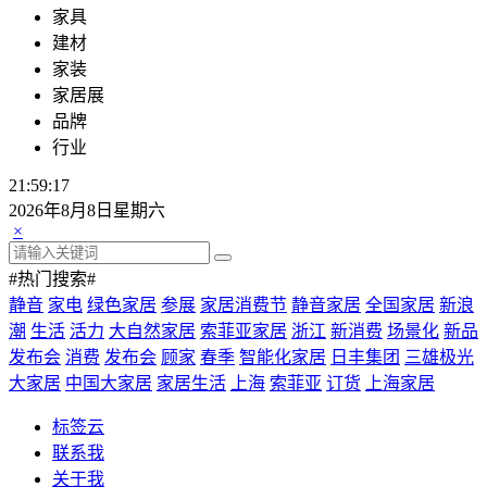
家具
建材
家装
家居展
品牌
行业
21:59:17
2026年8月8日星期六
×
#热门搜索#
静音
家电
绿色家居
参展
家居消费节
静音家居
全国家居
新浪
潮
生活
活力
大自然家居
索菲亚家居
浙江
新消费
场景化
新品
发布会
消费
发布会
顾家
春季
智能化家居
日丰集团
三雄极光
大家居
中国大家居
家居生活
上海
索菲亚
订货
上海家居
标签云
联系我
关于我