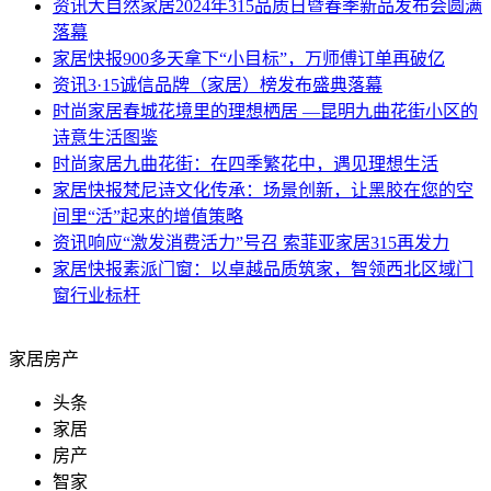
资讯
大自然家居2024年315品质日暨春季新品发布会圆满
落幕
家居快报
900多天拿下“小目标”，万师傅订单再破亿
资讯
3·15诚信品牌（家居）榜发布盛典落幕
时尚家居
春城花境里的理想栖居 —昆明九曲花街小区的
诗意生活图鉴
时尚家居
九曲花街：在四季繁花中，遇见理想生活
家居快报
梵尼诗文化传承：场景创新，让黑胶在您的空
间里“活”起来的增值策略
资讯
响应“激发消费活力”号召 索菲亚家居315再发力
家居快报
素派门窗：以卓越品质筑家，智领西北区域门
窗行业标杆
家居房产
头条
家居
房产
智家