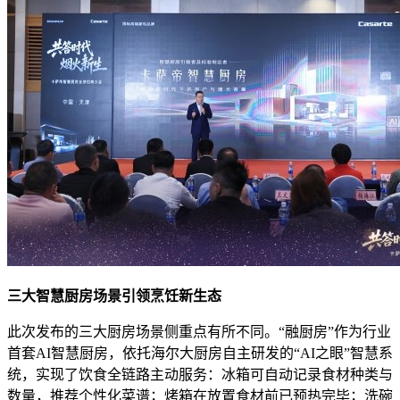
三大智慧厨房场景引领烹饪新生态
此次发布的三大厨房场景侧重点有所不同。“融厨房”作为行业
首套AI智慧厨房，依托海尔大厨房自主研发的“AI之眼”智慧系
统，实现了饮食全链路主动服务：冰箱可自动记录食材种类与
数量，推荐个性化菜谱；烤箱在放置食材前已预热完毕；洗碗