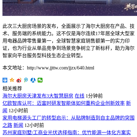
此次三大厨房场景的发布，全面展示了海尔大厨房在产品、技
术、服务端的系统能力。这不仅是海尔连续17年居全球大型家
用电器品牌零售量第一，全球智慧家庭销售额第一的实力印
证，也为行业从单品竞争到场景竞争树立了新标杆，助力海尔
智家向平台服务型科技生态企业转型。
本文地址：http://www.jjttw.com/jjzx/640.html
相关推荐
海尔大厨房天津发布3大智慧厨房
在线
1分钟前
亿欧智库认可：迈富时研发智能体如何重构企业创新效率
新
闻
12小时前
家用电梯源头工厂的转型启示：从贴牌制造到自主品牌的突围
之路
新闻
12小时前
苏州家庭别墅/工商业光伏选择指南：优竹能源一体化方案实