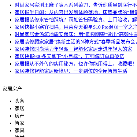
时尚家居
实测王麻子寅木系列菜刀，告诉你质量到底行不
家居报
半日闲：从内容出发到体验落地，床垫品牌的“销
家居报
装修水管怕踩坑？雨虹管扫码验真、上门验收，解
家居快报
小寒宜扫除，用莱克天狼星S10 Pro温润一室之
时尚家居
金汤筑地震安保床：用“低频刚需”做出“高频生意
家居装修
顾家家居“焕新生活的N种方式”春季新品发布
家居装修
时尚活力年轻派︱智能化家居走进年轻人的家
家居快报
900多天拿下“小目标”，万师傅订单再破亿
家居报
从不外传的实用秘方，也许你能用得上，收藏吧！
家居装修
智能家居新境界：一步到位的全屋智慧生活
家居房产
头条
家居
房产
智家
家具