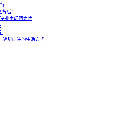
行
量背后”
决业主后顾之忧
净
”
会，遇见向往的生活方式