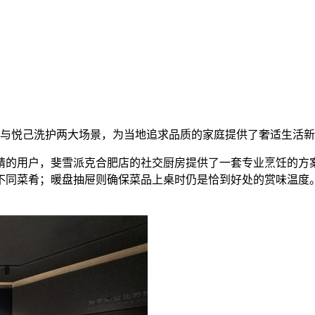
房与悦己洗护两大场景，为当地追求品质的家庭提供了奢适生活
的用户，斐雪派克合肥店的社交厨房提供了一套专业烹饪的方案
不同菜肴；暖盘抽屉则确保菜品上桌时仍是恰到好处的赏味温度