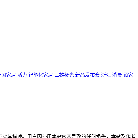
全国家居
活力
智能化家居
三雄极光
新品发布会
浙江
消费
顾家
观点或证实其描述。用户因使用本站内容导致的任何损失，本站及作者