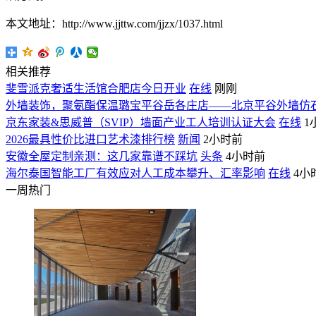
本文地址：http://www.jjttw.com/jjzx/1037.html
相关推荐
斐雪派克奢适生活馆合肥店今日开业
在线
刚刚
外墙装饰，聚氨酯保温璐宝平谷岳各庄店——北京平谷外墙仿
京东家装&思威普（SVIP）墙面产业工人培训认证大会
在线
1
2026最具性价比进口艺术漆排行榜
新闻
2小时前
安徽全屋定制亲测：这几家靠谱不踩坑
头条
4小时前
海尔泰国智能工厂有效应对人工成本攀升、汇率影响
在线
4小
一周热门