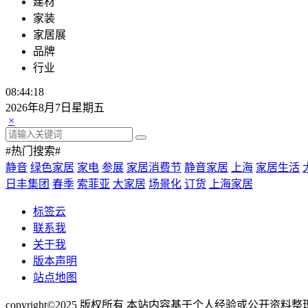
建材
家装
家居展
品牌
行业
08:44:19
2026年8月7日星期五
×
#热门搜索#
静音
绿色家居
家电
参展
家居消费节
静音家居
上海
家居生活
日丰集团
春季
索菲亚
大家居
场景化
订货
上海家居
标签云
联系我
关于我
版本声明
站点地图
copyright©2025 版权所有 本站内容基于个人经验