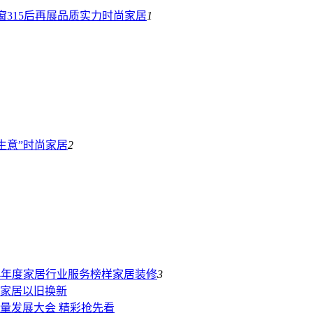
315后再展品质实力
时尚家居
1
生意”
时尚家居
2
4年度家居行业服务榜样
家居装修
3
家居以旧换新
质量发展大会 精彩抢先看