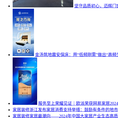
坚守品质初心，迈辉门窗
金汤筑地震安保床：用“低频刚需”做出“高频
服务至上荣耀见证｜欧派荣获网易家居202
家居装修
浙江发布家居消费支持举措：鼓励有条件的地市
家居装修
家居最潮向——2024年中国大家居产业生态高